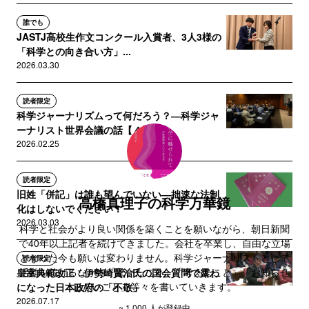
誰でも
JASTJ高校生作文コンクール入賞者、3人3様の
「科学との向き合い方」...
2026.03.30
読者限定
科学ジャーナリズムって何だろう？―科学ジャ
ーナリスト世界会議の話【４】...
2026.02.25
読者限定
旧姓「併記」は誰も望んでいない―拙速な法制
高橋真理子の科学万華鏡
化はしないでください！
2026.03.03
科学と社会がより良い関係を築くことを願いながら、朝日新聞
で40年以上記者を続けてきました。会社を卒業し、自由な立場
となった今も願いは変わりません。科学ジャーナリストとして
読者限定
活動を続けるなかで「驚いたこと」「考えたこと」「お知らせ
皇室典範改正：伊勢崎賢治氏の国会質問で露わ
したいこと」等々を書いていきます。
になった日本政府の「不敬」
2026.07.17
~ 1,000 人が登録中