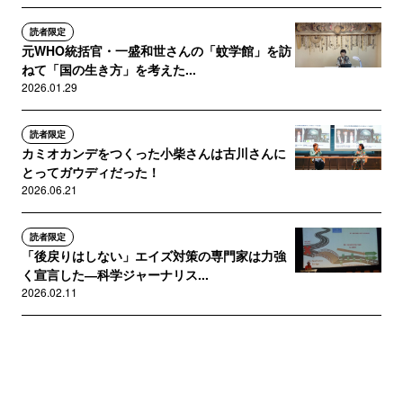
読者限定
元WHO統括官・一盛和世さんの「蚊学館」を訪
ねて「国の生き方」を考えた...
2026.01.29
読者限定
カミオカンデをつくった小柴さんは古川さんに
とってガウディだった！
2026.06.21
読者限定
「後戻りはしない」エイズ対策の専門家は力強
く宣言した―科学ジャーナリス...
2026.02.11