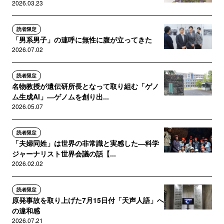
2026.03.23
読者限定
「男系男子」の連呼に無性に腹が立ってきた
2026.07.02
読者限定
名物教授が遺伝研所長となって取り組む「ゲノ
ム生成AI」―ゲノムを創り出...
2026.05.07
読者限定
「夫婦同姓」は世界の非常識と実感した―科学
ジャーナリスト世界会議の話【...
2026.02.02
読者限定
原発事故を取り上げた7月15日付「天声人語」へ
の違和感
2026.07.21